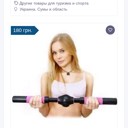
Другие товары для туризма и спорта
стиль жизни. Качественная фурнитура для
паракорда, бусины, фастексы ykk, компасы для
Украина, Сумы и область
браслетов, черепа для темляков и др.
180 грн.