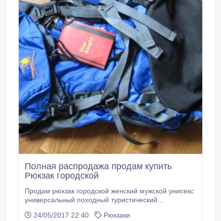
Полная распродажа продам купить
Рюкзак городской
Продам рюкзак городской женский мужской унисекс
универсальный походный туристический
водонепроницаемый 70 (65+5) литров, Харьков,
24/05/2017 22:40
Рюкзаки
Украина. Новая Цена полноценного туристического