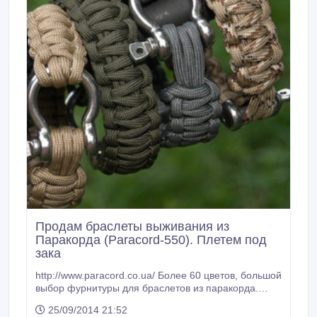
Продам браслеты выживания из
Паракорда (Paracord-550). Плетем под
зака
http://www.paracord.co.ua/ Более 60 цветов, большой
выбор фурнитуры для браслетов из паракорда.
Статьи и обзоры наших изделий, галерея.
25/09/2014 21:52
Огромный выбор моделей и расцветок под ваш