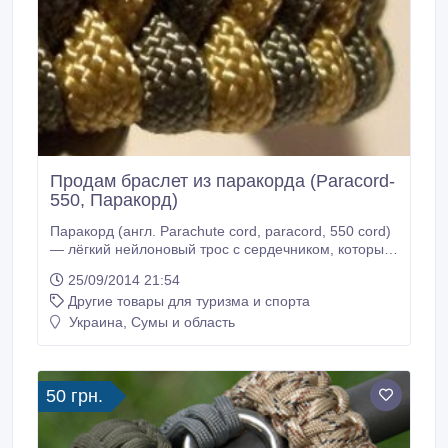
Продам браслет из паракорда (Paracord-
550, Паракорд)
Паракорд (англ. Parachute cord, paracord, 550 cord)
— лёгкий нейлоновый трос с сердечником, который
изначально использовался в стропах американских
25/09/2014 21:54
парашютов во время Второй мировой войны.
Другие товары для туризма и спорта
Сейчас паракорд используется в качестве
универсального троса, как военными, так и
Украина, Сумы и область
гражданскими. Он настолько прочный что
выдерживает 280 кг на разрыв (маркировка 550).
50 грн.