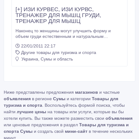
[+] ИЗИ КУРВЕС, ИЗИ КУРВС,
ТРЕНАЖЕР ДЛЯ МЫШЦ ГРУДИ,
ТРЕНАЖЕР ДЛЯ МЫШЦ
Наконец то женщины могут улучшить форму и
объем груди естественным и натуральным
способом. Последние исследования показали, что
22/01/2011 22:17
этого можно достичь правильным воздействием на
Другие товары для туризма и спорта
соответствующие грудные мышцы. Сокращение
мышц груди: Самым важным при упражнениях с
Украина, Сумы и область
тренажером для улучшения формы женской груди
Easy Curves является отслеживание сокращений
ваших грудных мышц.
Ниже представлены предложения
магазинов
и частные
объявления
в регионе
Сумы
и категории
Товары для
туризма и спорта
. Воспользуйтесь формой поиска, чтобы
найти
лучшие цены
на товары или услуги, которые вы бы
хотели купить. Вы также можете разместить свои
объявления
или ценовые предложения в раздел
Товары для туризма и
спорта Сумы
и создать свой
мини-сайт
в течение нескольких
минут.