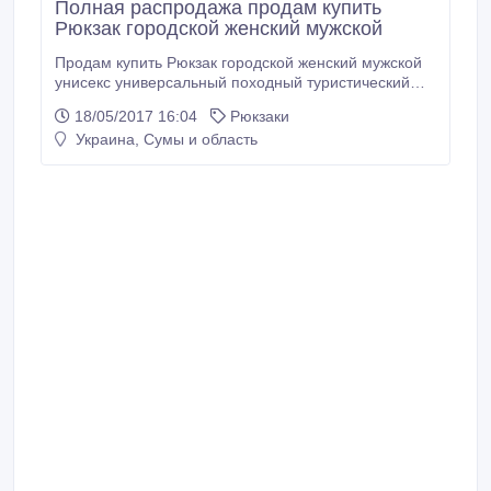
Полная распродажа продам купить
Рюкзак городской женский мужской
Продам купить Рюкзак городской женский мужской
унисекс универсальный походный туристический
водонепроницаемый 50 литров, Харьков, Украина.
18/05/2017 16:04
Рюкзаки
Полная распродажа!!! Новая Цена качественного
Украина, Сумы и область
водонепроницаемого рюкзака на 50 литров сейчас
ВСЕГО — 26$ (старая цена - 50$). При покупке 2 и
более рюкзаков = дополнительная скидка.