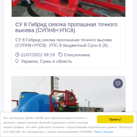
СУ 8 Гибрид сеялка пропашная точного
высева (СУПН8+УПС8)
СУ 8 Гибрид сеялка пропашная точного высева
(СУПН8+УПС8). УПС-8 бюджетный Супн 6 (8).
Сеялка Упс-8 (6) Пневматическая сеялка Упс 8 или
11/07/2022 08:19
Спецтехника
СУ-8(6).Есть СУПН новая, а также НОВИНКА СУПН
Украина, Сумы и область
8 (СУ8) собранная из УПС новинка. Новая сеялка
СУ-8, СУ-6 доступная цена, гарантия.
Предусмотрен вариант с транспортным
устройством.
Мы используем файлы cookie для персонализации контента и
Принять!
рекламы, предоставления функций социальных сетей и анализа
нашего трафика. На сайте действует политика о неразглашении персональных данных. Используя
этот веб-сайт, вы соглашаетесь с нашим использованием coookies.
Узнать больше