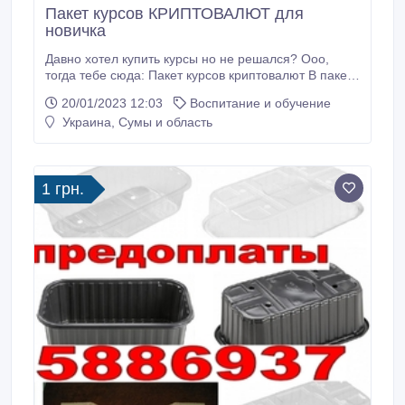
Пакет курсов КРИПТОВАЛЮТ для
новичка
Давно хотел купить курсы но не решался? Ооо,
тогда тебе сюда: Пакет курсов криптовалют В пакет
входят: • Курс от Екатерины Костевич;
20/01/2023 12:03
Воспитание и обучение
https://youtube.com/@Ekostevich • Курс от Black Bull;
Украина, Сумы и область
https://instagram.com/blackbull.crypto?
igshid=YmMyMTA2M2Y= • Курс от 001k.crypto;
https://instagram.
1 грн.