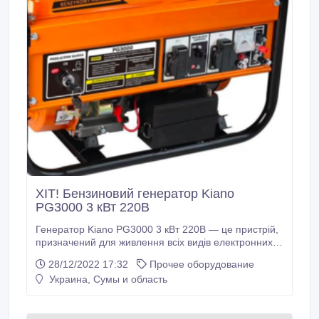
ХІТ! Бензиновий генератор Kiano
PG3000 3 кВт 220B
Генератор Kiano PG3000 3 кВт 220B — це пристрій,
призначений для живлення всіх видів електронних
пристроїв. Він добре працює з джерелом
28/12/2022 17:32
Прочее оборудование
харчування в майстерні, будинку, офісі, кемпінгу,
Украина, Сумы и область
будівельному майданчику, човні і т.д. На відміну від
традиційних генераторів, які працюють з постійною
швидкістю/об/хв, портативний генератор Kiano