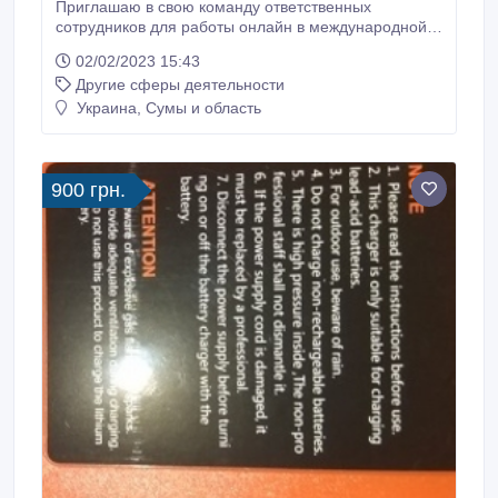
Приглашаю в свою команду ответственных
сотрудников для работы онлайн в международной
туристической компании. Возможность работать из
02/02/2023 15:43
любой точки мира. Опыт работы не нужен
Другие сферы деятельности
(обучение с нуля) Свободный график от 4 часов в
день Работа в соцсетях Реклама сервиса
Украина, Сумы и область
Регистрация на сайте желающих выгодно
путешествовать и зарабатывать Выплаты на карту
каждый понедельник в $ Наличие телеграмм и
инстаграм Интересно, пишите https://instagram.
900 грн.