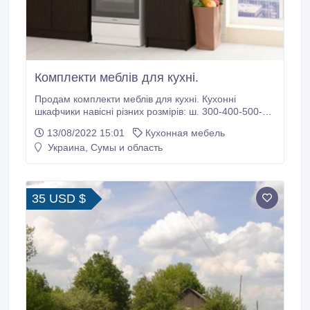
Комплекти меблів для кухні.
Продам комплекти меблів для кухні. Кухонні
шкафчики навісні різних розмірів: ш. 300-400-500-
600-800; в. 582; г. 310мм. Кухонні тумбочки різних
13/08/2022 15:01
Кухонная мебель
розмірів та призначення: ш. від 300 до 800; в. 582; г.
Украина, Сумы и область
310мм. В наявності кухонні шкафчики різних
модифікацій: з поличками, для витяжки, сушки, зі
склом і т.
35 USD $