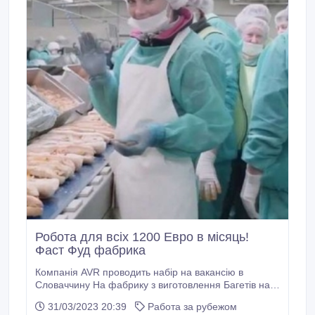
Робота для всіх 1200 Евро в місяць!
Фаст Фуд фабрика
Компанія AVR проводить набір на вакансію в
Словаччину На фабрику з виготовлення Багетів на
сендвічей! Місто Сладковічово, 50 км до Братислави
31/03/2023 20:39
Работа за рубежом
• Набираємо любого полу, незалежно від віку, в нас