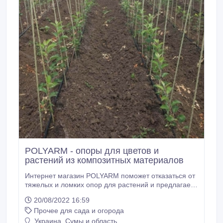
POLYARM - опоры для цветов и
растений из композитных материалов
Интернет магазин POLYARM поможет отказаться от
тяжелых и ломких опор для растений и предлагает
широкий выбор опор и колышек для растений из
20/08/2022 16:59
композитных материалов. Производим Опоры и
Прочее для сада и огорода
колышки для растений из композитных материалов
Polyarm. Цены от производителя с доставкой в
Украина, Сумы и область