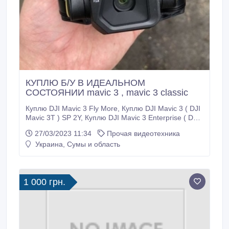
КУПЛЮ Б/У В ИДЕАЛЬНОМ
СОСТОЯНИИ mavic 3 , mavic 3 classic
Куплю DJI Mavic 3 Fly More, Куплю DJI Mavic 3 ( DJI
Mavic 3T ) SP 2Y, Куплю DJI Mavic 3 Enterprise ( DJI
Mavic 3E), DJI Mavic 3 Cine Premium Combo, DJI
27/03/2023 11:34
Прочая видеотехника
Mavic 3T Worry-Free Plus, DJI Mavic 3 Classic (RC-
Украина, Сумы и область
N1, DJI Mavic 3 Classic ( DJI RC), предложения на
ТГ:@ ksx3333 0963341031.
1 000 грн.