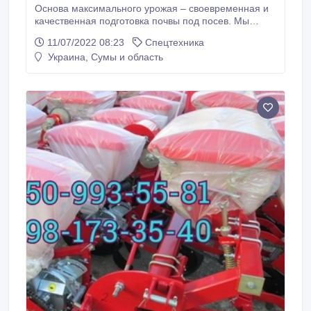
Основа максимального урожая – своевременная и
качественная подготовка почвы под посев. Мы
предлагаем современным аграриям
11/07/2022 08:23
Спецтехника
многофункциональною технику культиватор
Украина, Сумы и область
сплошной универсальный КСУ (КПС-8.4), который
способен выполнить одновременно несколько
операций по подготовке почвы, что способствует, в
том числе, сокращению количества проходов
трактора по полю, что не только снижает общий
расход топлива, но и препятствует уплотнению
почвы.