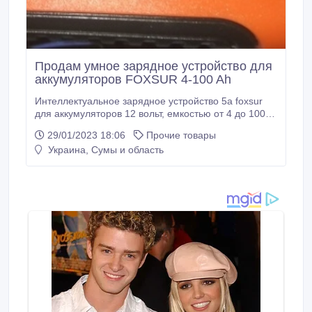
Продам умное зарядное устройство для
аккумуляторов FOXSUR 4-100 Ah
Интеллектуальное зарядное устройство 5а foxsur
для аккумуляторов 12 вольт, емкостью от 4 до 100
ампер/час. работа зарядного устройства имеет
29/01/2023 18:06
Прочие товары
несколько режимов: 1 - десульфатация - частное
Украина, Сумы и область
восстановление аккумуляторной батареи, к тому же
на аккумулятор подается импульсный ток 2 -
зарядка током до 80% емкости аккумулятора.