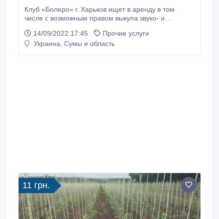
Клуб «Болеро» г. Харьков ищет в аренду в том
числе с возможным правом выкупа звуко- и
светотехнику для пати-бара. Более подробную
14/09/2022 17:45
Прочие услуги
информацию можно получить позвонив по
Украина, Сумы и область
указанному номеру телефона. Тел.: 097-299-74-29.
Андрей Иванович..
11 грн.