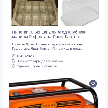
Пинетки 0, 5кг 1кг для ягод клубники
малины Гофротара Ящик Картон
Пинетки 0, 5кг 1кг для ягод клубники малины
Гофротара Ящик Картон Пинетки для ягод
материал PP/PET/Картон Пинетка PP полипропилен
16/01/2023 08:59
500 грамм. ящик 1000-1500 шт можно поштучно (не
Прочие товары для животных
деформируется на солнце) Пинетка PP
полипропилен 1000 грамм.ящик 750-1000-1200 шт
Украина, Сумы и область
можно поштучно (не деформируется на солнце)
Пинетка PET полипропилен 500 грамм.