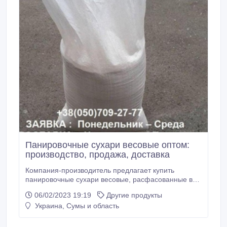
Панировочные сухари весовые оптом:
производство, продажа, доставка
Компания-производитель предлагает купить
панировочные сухари весовые, расфасованные в
мешки по 25 кг. Высший сорт! На нашем оптовом
06/02/2023 19:19
Другие продукты
производстве в Киеве используется современное
Украина, Сумы и область
оборудование для выпуска панировочных сухарей.
На выбор покупателя есть фракции от 0, 5 до 4 мм.
Вся продукция сертифицирована и соответствует