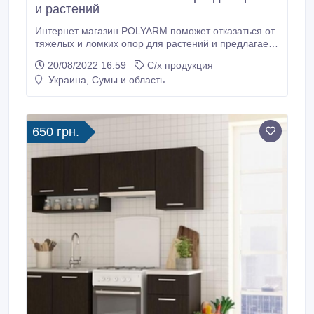
и растений
Интернет магазин POLYARM поможет отказаться от
тяжелых и ломких опор для растений и предлагает
широкий выбор опор и колышек для растений из
20/08/2022 16:59
С/х продукция
композитных материалов. Производим Опоры и
Украина, Сумы и область
колышки для растений из композитных материалов
Polyarm. Цены от производителя с доставкой в
любой регион Украины. Опоры для растений от
производителя - НПК “Композит” не требуют особых
650 грн.
условий хранения.