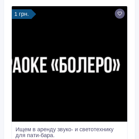
1 грн.
Ищем в аренду звуко- и светотехнику
для пати-бара.