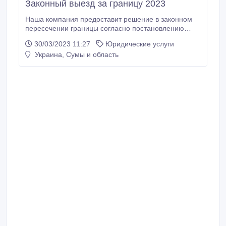
Законный выезд за границу 2023
Наша компания предоставит решение в законном
пересечении границы согласно постановлению
Кабинета Министров Украины N 57. Оформление -
30/03/2023 11:27
Юридические услуги
7 дней. Выезд разрешен после 30 дней с момента
Украина, Сумы и область
оформления. ТГ - vyezd_ua_2023 093 868 97 12 -
Николай.