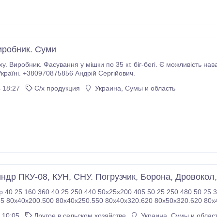
иробник. Суми
у. Виробник. Фасування у мішки по 35 кг. біг-бегі. Є можливість н
Доставка по Україні. +380970875856 Андрій Сергійович.
 18:27
С/х продукция
Украина, Сумы и область
ндр ПКУ-08, КУН, СНУ. Погрузчик, Борона, Дровокол
 40.25.160.360 40.25.250.440 50х25х200.405 50.25.250.480 50.25.3
5 80х40х200.500 80х40х250.550 80х40х320.620 80х50х320.620 80х
0 80х40х630.930 80х50х630.930 80х50х700.1000 80х40х700.
 10:05
Другое в сельском хозяйстве
Украина, Сумы и облас