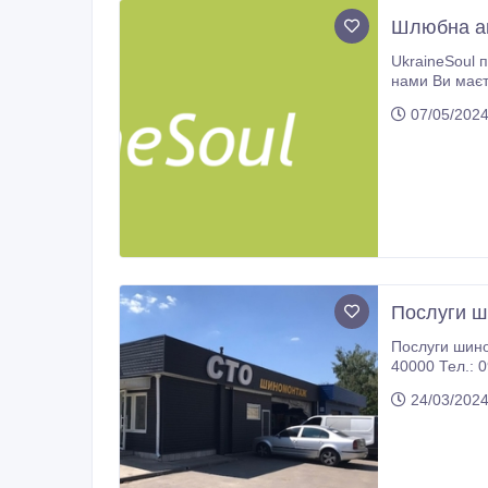
Шлюбна аг
UkraineSoul 
нами Ви маєте можливість зустріти чол
07/05/2024
Послуги ш
Послуги шиномонтажу, ремонт та балансування коліс. Місце знаходжен
40000 Те
24/03/2024