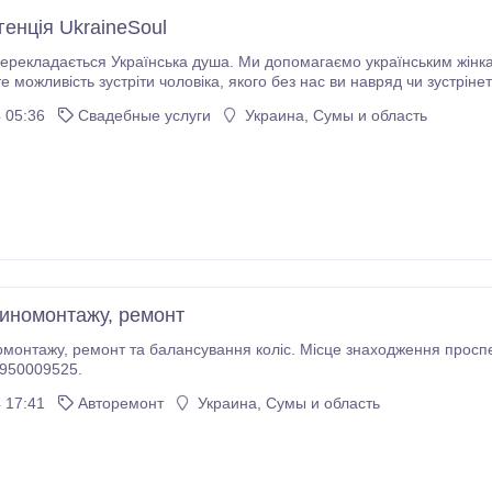
енція UkraineSoul
перекладається Українська душа. Ми допомагаємо українським жінкам 
овіка, якого без нас ви навряд чи зустрінете. Хоча б тому, що чоловіків півсвіту. Агенція
представлена в Україні та Німеччині, що робить більш легким шлях д
 05:36
Свадебные услуги
Украина, Сумы и область
иномонтажу, ремонт
ня проспект Перемоги, 35А, Суми, Сумська область,
л.: 0950009525.
 17:41
Aвторемонт
Украина, Сумы и область