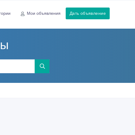
гории
Мои объявления
Дать объявление
мы