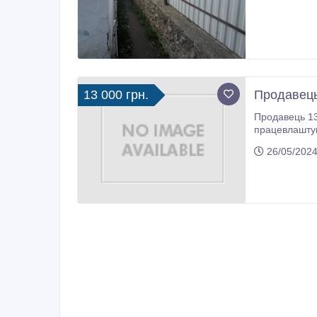
13 000 грн.
Продавець
Продавець 13000грн. Магазин продовольчих товарів м. Рівне вул. Андрія Мел
працевлаштування після проходжен
26/05/2024