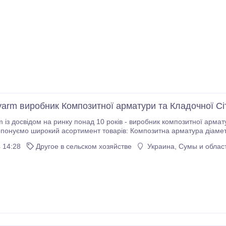
yarm виробник Композитної арматури та Кладочної Сі
на ринку понад 10 років - виробник композитної арматури та кладочної сітки формує дилерську мережу
понуємо широкий асортимент товарів: Композитна арматура діаметром від 4мм 
а для кладки 2мм і 3мм осередок 5050 і 100100 Склопластикова арматура для те
 14:28
Другое в сельском хозяйстве
Украина, Сумы и облас
и для рослин Композитні каркаси Композитна арматура з UV абсор