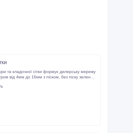
тки
до 16мм з піском, без піску зелена,
плиць, парників Композитні
ть
бером на замовлення.