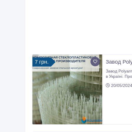
7 грн.
Завод Pol
Завод Polyarm із досвідом 
в Україні. Про
Композитна сітк
20/05/2024
опори кілочк