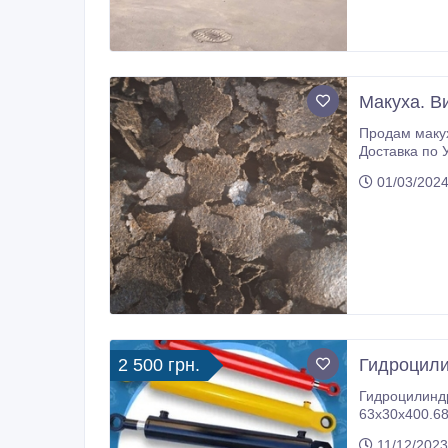
Макуха. В
Продам макух
01/03/2024
2 500 грн.
Гидроцили
Гидроцилиндр
63х30х400.68
80х50х500.80
11/12/2023