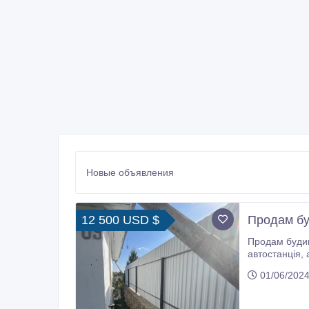
Новые объявления
12 500 USD $
Продам буд
Продам будинок у м. Дубно, вул. Забрама 65 Рівненська облас
автостанція, аптеки. До центра міста пішки йти 10 хв. Торг Присутній ЗА Детальнішою Інформацією Телефонуйте ЗА Номером
0631350160 -
01/06/2024