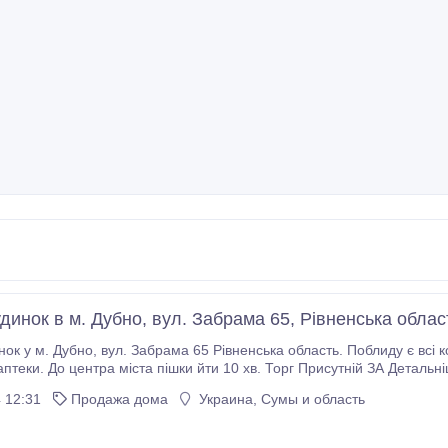
инок в м. Дубно, вул. Забрама 65, Рівненська облас
ть. Поблиду є всі комунікації, школи, магазини, дитячі садки, ринок,
 Андрій.
 12:31
Продажа дома
Украина, Сумы и область