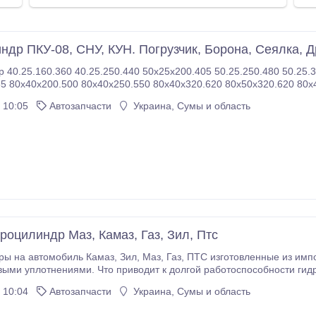
ндр ПКУ-08, СНУ, КУН. Погрузчик, Борона, Сеялка, 
 40.25.160.360 40.25.250.440 50х25х200.405 50.25.250.480 50.25.3
5 80х40х200.500 80х40х250.550 80х40х320.620 80х50х320.620 80х
0 80х40х630.930 80х50х630.930 80х50х700.1000 80х40х700.
 10:05
Автозапчасти
Украина, Сумы и область
роцилиндр Маз, Камаз, Газ, Зил, Птс
 Маз, Газ, ПТС изготовленные из импортной итальянской трубы и укомплектован
ми уплотнениями. Что приводит к долгой работоспособности гидроцили
11, 6520, 65201, 6536, 8553, 8560 грузоподъемностью
 10:04
Автозапчасти
Украина, Сумы и область
онн новые и после ремонта.