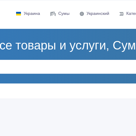
Украина
Сумы
Украинский
Кате
се товары и услуги, Су