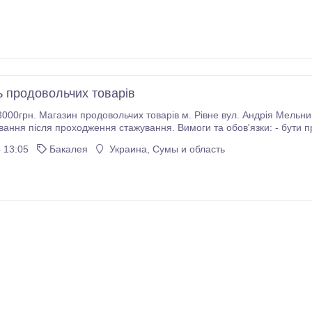
 продовольчих товарів
ьника 25 Графік роботи 5/2 з 10⁰⁰-20⁰⁰ Офіційне
ня стажування. Вимоги та обов'язки: - бути привітною до покупців; - слідкувати за свіжістю та
якістю продуктів, чистотою в магазині; -.
 13:05
Бакалея
Украина, Сумы и область