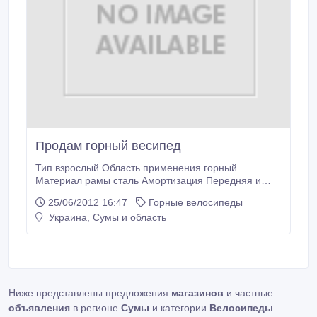
brake Тормоз передний: V-brake Кассета: SHIMANO
Обода: алюминиевый двухстенный Покрышки:
INNOVA 26*2.
Продам горный весипед
Тип взрослый Область применения горный
Материал рамы сталь Амортизация Передняя и
задняя Диаметр колес 26 дюймов Передний и
25/06/2012 16:47
Горные велосипеды
Задний тормоз дисковый (механический)
Украина, Сумы и область
Количество скоростей 21 Цвет Серый и немного
красного Всё в рабочем состоянии:.
Ниже представлены предложения
магазинов
и частные
объявления
в регионе
Сумы
и категории
Велосипеды
.