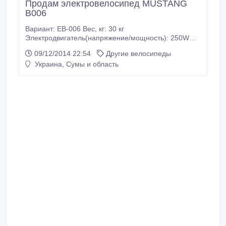
Продам электровелосипед MUSTANG
B006
Вариант: EB-006 Вес, кг: 30 кг
Электродвигатель(напряжение/мощность): 250W
Аккумулятор: 36V/10AH Максимальная скорость: 26
09/12/2014 22:54
Другие велосипеды
км/ч Пробег на одном заряде: 45 км Максимальная
Украина, Сумы и область
нагрузка: 120 кг.