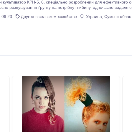
о розроблений для ефективного обробітку міжряддя у просапних культур. Агрегат
вання ґрунту на потрібну глибину, одночасно видаляючи бур'яни. Його паралелограмна підвіска
робочих секцій дозволяє точно копіювати рельєф ґрунту, гаран
 06:23
Другое в сельском хозяйстве
Украина, Сумы и облас