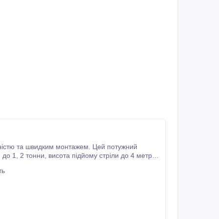
 стріли до 4 метрів.
ю швидкого та безпечного зчеплення і
ть
розчеплення, цей навантажувач сумісний з тракторами МТЗ-80/82, МТЗ-892, МТЗ-920, МТЗ-1025 та ЮМЗ.