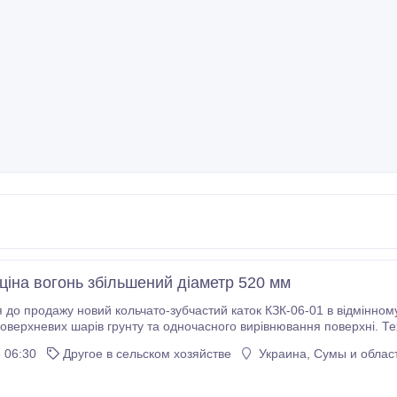
ціна вогонь збільшений діаметр 520 мм
 до продажу новий кольчато-зубчастий каток КЗК-06-01 в відмінному
верхневих шарів грунту та одночасного вирівнювання поверхні. Техн
: напівпричіпний. Діаметр зубчастого кільця: 450 мм.
 06:30
Другое в сельском хозяйстве
Украина, Сумы и облас