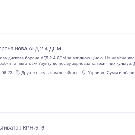
орона нова АГД 2.4 ДСМ
ова дискова борона АГД 2.4 ДСМ за вигідною ціною. Ця навісна дв
обки та підготовки ґрунту до посіву зернових та технічних культур.
рактеристики: Ширина захвату: 2, 4 м Діаметр дисків:
 06:23
Другое в сельском хозяйстве
Украина, Сумы и облас
 кг Необхідна потужність трактора: 80 к.
ьтиватор КРН-5, 6