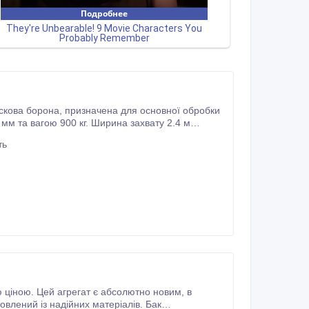
я основної обробки
0 мм та вагою 900 кг. Ширина захвату 2.4 м
таль S355J2H Пiдшипник - FKL Вага 900кг
ть
іною. Цей агрегат є абсолютно новим, в
овлений із надійних матеріалів. Бак