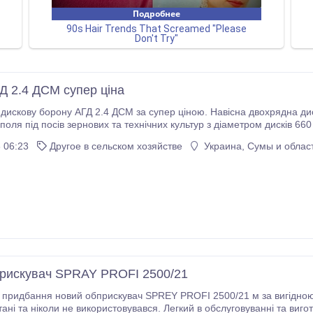
Д 2.4 ДСМ супер ціна
ову борону АГД 2.4 ДСМ за супер ціною. Навісна двохрядна дискова борона, призначена дл
 поля під посів зернових та технічних культур з діаметром дисків 66
 660 мм товщина 6мм зі сталі 30MnB5 Рама квадратна труба 100х100х6 с
 06:23
Другое в сельском хозяйстве
Украина, Сумы и облас
Потужність трактора – 80 к/с Всі деталі стосовно придбання 380503600011.
рискувач SPRAY PROFI 2500/21
придбання новий обприскувач SPREY PROFI 2500/21 м за вигідною ц
ані та ніколи не використовувався. Легкий в обслуговуванні та вигот