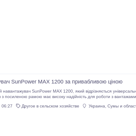
вач SunPower MAX 1200 за привабливою ціною
Power MAX 1200, який відрізняється універсальністю та швидким монтажем. Цей потужний
силеною рамою має високу надійність для роботи з вантажами до 1, 2 тонни, висота підйому
 підходить для тракторів потужністю до 100 к.с. Оснащений системо
 06:27
Другое в сельском хозяйстве
Украина, Сумы и облас