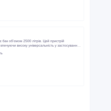
Він ідеально підходить для обприскування різних сільськогосподарських культур, забезпечуючи повне покриття рослин.
ть