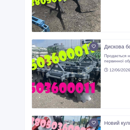
Дискова б
Продається н
первинної обр
суцільнолитих стійках, які кріпляться до рами за допомогою гайок. Основні ха
12/06/2026
660 мм, товщина 6 мм, виготовлені зі сталі 30MnB5 Рама: квадратна труба розміром 100х100х6 мм зі сталі S355J2H Підшипник:
FKL Вага: 900
Новий кул