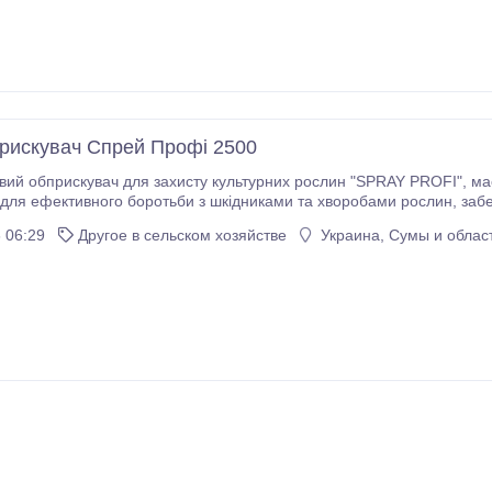
рискувач Спрей Профі 2500
искувач для захисту культурних рослин "SPRAY PROFI", має бак об'ємом 2500 літрів. Цей пристрій
ивного боротьби з шкідниками та хворобами рослин, забезпечуючи високу універсальність у застосуванні.
 06:29
Другое в сельском хозяйстве
Украина, Сумы и облас