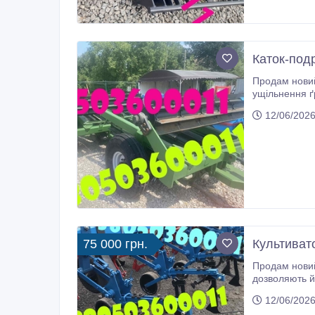
Каток-под
Продам новий
ущільнення ґрунту, подрібнення рослинних залишків після збору соняшника, кукурудз
12/06/2026
75 000 грн.
Культиват
Продам новий
дозволяють йому с
шарикопідшип
12/06/2026
метра.