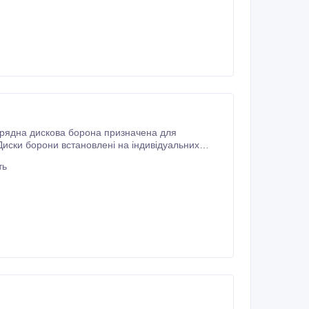
орядна дискова борона призначена для
 Диски борони встановлені на індивідуальних
ть