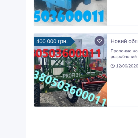
400 000 грн.
Новий обп
Пропоную новий обпр
розроблений для ефект
12/06/2026