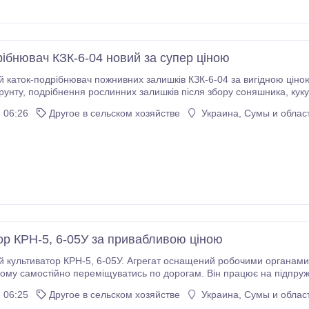
рібнювач КЗК-6-04 новий за супер ціною
 каток-подрібнювач пожнивних залишків КЗК-6-04 за вигідною ціною
и та стерні. Рама катка розрахована на
роботу в найжорсткіших умовах, а ножі виготовлені з загартованої сталі.
 06:26
Другое в сельском хозяйстве
Украина, Сумы и облас
ор КРН-5, 6-05У за привабливою ціною
 культиватор КРН-5, 6-05У. Агрегат оснащений робочими органами B
амостійно переміщуватись по дорогам. Він працює на підпружинних стійках, а всі робочі ор
никах. Цей культиватор ідеально підходить для міжрядної обробки 
 06:25
Другое в сельском хозяйстве
Украина, Сумы и облас