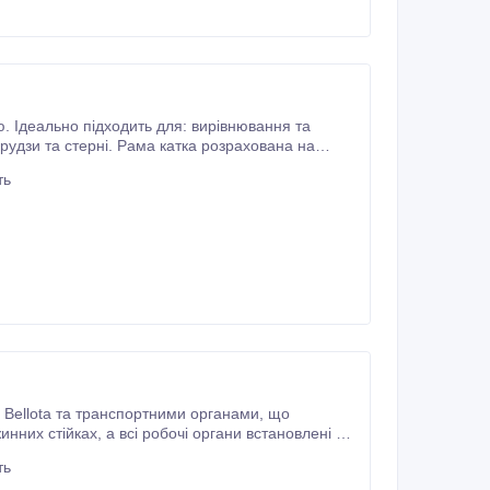
. Ідеально підходить для: вирівнювання та
ть
ellota та транспортними органами, що
гани встановлені на
сільськогосподарських культур висотою до 1
ть