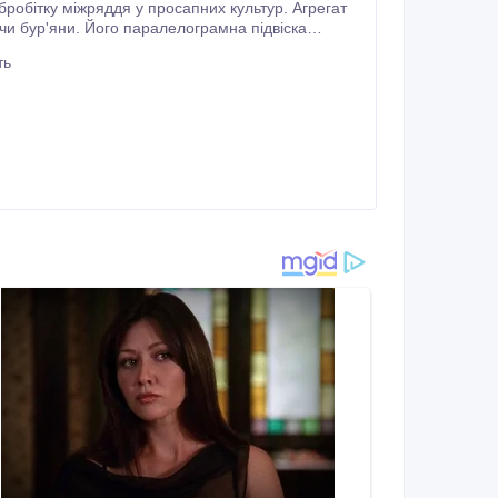
туючи відмінну якість обробки.
ть