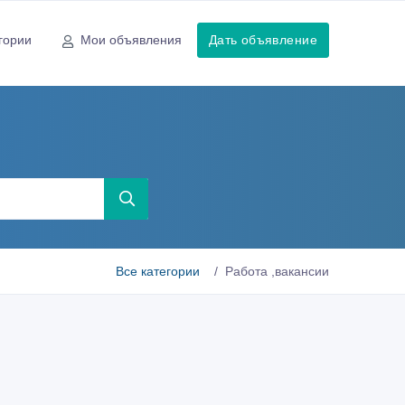
гории
Мои объявления
Дать объявление
ы
Все категории
Работа ,вакансии