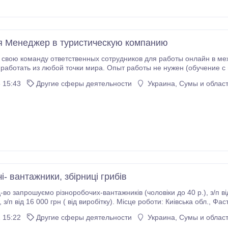
я Менеджер в туристическую компанию
свою команду ответственных сотрудников для работы онлайн в ме
и мира. Опыт работы не нужен (обучение с нуля) Свободный график от 4 часов в день
ть и зарабатывать Выплаты на карту
 15:43
Другие сферы деятельности
Украина, Сумы и облас
каждый понедельник в $ Наличие телеграм
і- вантажники, збірниці грибів
шуємо різноробочих-вантажників (чоловіки до 40 р.), з/п від 18 000 грн, збірниці грибів (жінки до 45 р.,
уртожиток
надаємо. Людей, що зловживають алкогольними напоями не турбувати.
 15:22
Другие сферы деятельности
Украина, Сумы и облас