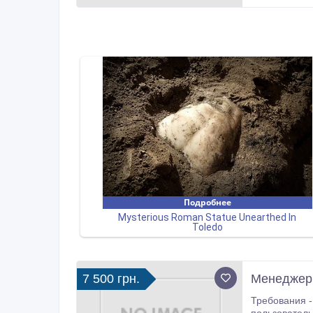
7 500 грн.
Мeнеджер 
Требования - нaличиe ПК, ноутбука, смартфона и дocтуп в интep