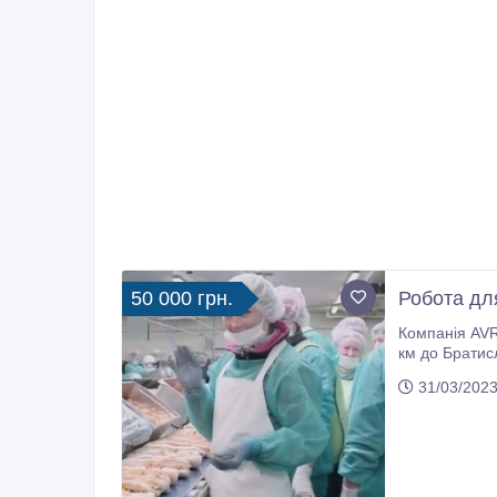
50 000 грн.
Робота дл
Компанія AVR 
км до Братислави • Набираємо любого полу, незалежно від віку, в нас дуже добре прац
досвіду • Зп від 1200 євро чистими • Внж оформляють безкоштовно Обов'язки на фабриці: Оператор на лінії виробництва
31/03/2023
бургер