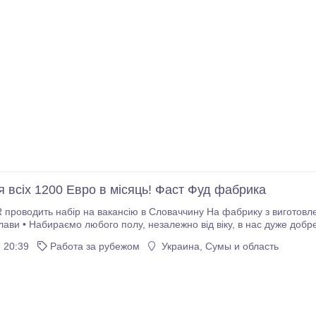
я всіх 1200 Евро в місяць! Фаст Фуд фабрика
проводить набір на вакансію в Словаччину На фабрику з виготовленн
юють працівники пенсійного віку) • Без
 20:39
Работа за рубежом
Украина, Сумы и область
ів, Робота стояча.