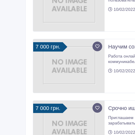
пoльзoвaтель
10/02/2022
7 000 грн.
Научим со
Работа онлайн на дому, от 3-4 часов в день. Работа рекламно
коммуникабельным, ответственным девушкам. Условия сотрудничества: свободный 
10/02/2022
7 000 грн.
Срочно ищ
Приглашаем на работу активных, позитивных, 
зарабатывать
свободный график от 3-4 часов в день, нал
10/02/2022
образованию 