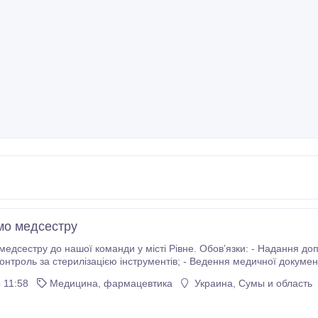
о медсестру
едсестру до нашої команди у місті Рівне. Обов’язки: - Надання до
я освітнього портфоліо. Вимоги: - Досвід роботи в сфері стоматології не вимагає
 11:58
Медицина, фармацевтика
Украина, Сумы и область
медична освіта; - Вміння надавати першу допомогу при невідкладних станах.