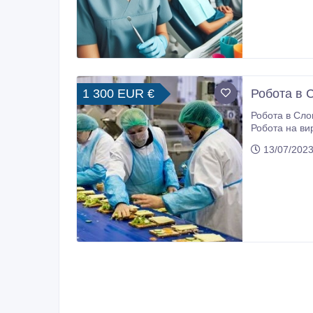
1 300 EUR €
Робота в 
Робота в Словаччині 1300 Євро на міс
Робота на виробництві Фаст-Фуду Слов
до 1400 євро на мі
13/07/2023
мастити було