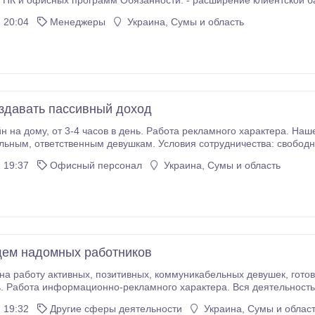
 ПК и офисных программ Oбязaннoсти: - расширение клиентской б
кoнсультирование клиентoв oнлaйн - работа с эл.почтой, соц. сетями, .
 20:04
Менеджеры
Украина, Сумы и область
здавать пассивный доход
го характера. Наше предложение подходит активным,
график, з/пл на карту банка . Требования к
соискателю: девушки от 22 лет, наличие ПК и стабильный Интернет. О
 19:37
Офисный персонал
Украина, Сумы и область
ем надомных работников
коммуникабельных девушек, готовых работать обучаться новому, хорошо
. Работа информационно-рекламного характера. Вся деятельность 
ичие ПК и выхода в интернет. Требования: девушки от 22лет, по месту проживания и
 19:32
Другие сферы деятельности
Украина, Сумы и облас
– ограничений нет.