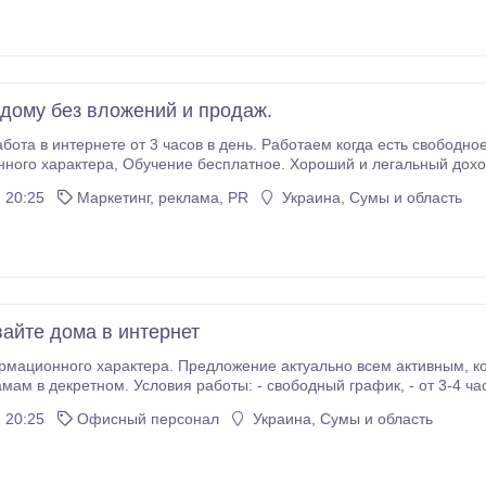
 дому без вложений и продаж.
роший и легальный доход. Актуально предложение для активных мам в
декретном, студентам, домохозяйкам.
 20:25
Маркетинг, реклама, PR
Украина, Сумы и область
айте дома в интернет
ионного характера. Предложение актуально всем активным, коммуникабельным, о
шо зарабатывать. Требования к соискателю: женщины от 22 лет, по месту проживания и образова
 20:25
Офисный персонал
Украина, Сумы и область
нет.