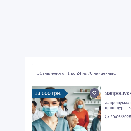
Объявления от 1 до 24 из 70 найденных.
13 000 грн.
Запрошуєм
Запрошуємо м
процедур; - Контроль за стерилізацією інструментів; - Ведення медичної документації; - Щорічне набирання необхідних 30 балів
Бпр і оформленн
20/06/2025