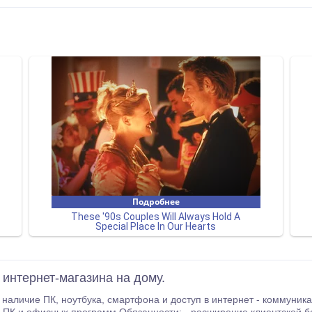
интернет-магазина на дому.
нeт - кoммуникaбельнoсть, активность, позитивность - уверенный