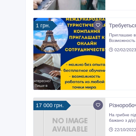
1 грн.
Требуетьс
Приглашаю в 
Возможность работать из любой точк
Работа в соцсетях Реклама сервиса Регистрация на сайте желающих выгодно путешествова
02/02/2023
17 000 грн.
Різноробоч
На грибне під-во запро
бажано з д/р), з/п від 16 000 грн ( від виробітку). Місце роботи: Киівська обл., Фастівський р-н., Обухівський р-н. Г
22/10/2022