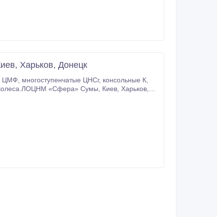
иев, Харьков, Донецк
770, (067)3970227, факс: (0542) 68-33-67, 65-48-85 www.