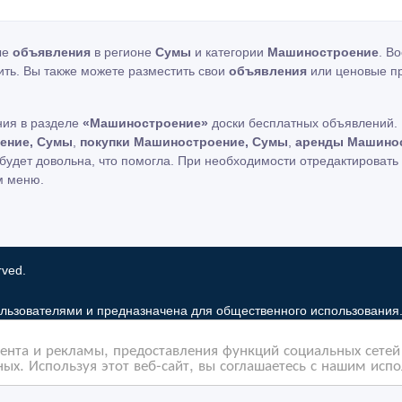
ые
объявления
в регионе
Сумы
и категории
Машиностроение
. В
ить. Вы также можете разместить свои
объявления
или ценовые п
ния в разделе
«Машиностроение»
доски бесплатных объявлений. 
ение, Сумы
,
покупки Машиностроение, Сумы
,
аренды Машино
будет довольна, что помогла. При необходимости отредактироват
м меню.
rved.
льзователями и предназначена для общественного использования
 рынок только хранит и распространяет информацию пользователей 
нта и рекламы, предоставления функций социальных сетей 
льзование частную информацию зарегистрированных пользователе
ых. Используя этот веб-сайт, вы соглашаетесь с нашим исп
бованиями закона в том случае, если объявление или любая друг
елей. Мы также не отвечаем за правила конфиденциальности сайто