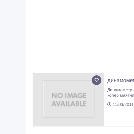
динамомет
Динамометр образцовые ДОС-10
копер маятн
11/03/2011