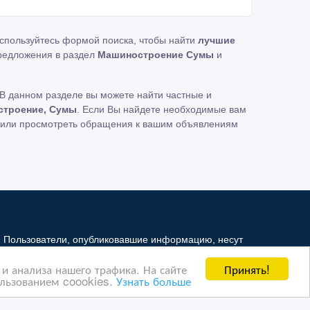
оспользуйтесь формой поиска, чтобы найти
лучшие
редложения в раздел
Машиностроение Сумы
и
В данном разделе вы можете найти частные и
строение, Сумы
. Если Вы найдете необходимые вам
ь или просмотреть обращения к вашим объявлениям
. Пользователи, опубликовавшие информацию, несут
и не несет ответственность за ее содержимое.
Принять!
и анализа нашего трафика. На сайте
й Интернет - рынок третьим лицам. Но мы можем
ользованием coookies.
Узнать больше
ая информация ущемляет права другого лица, в целях
в, на которые ссылается Интернет - рынок. На