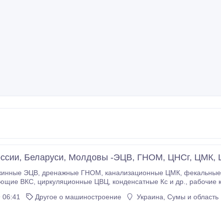
ссии, Беларуси, Молдовы -ЭЦВ, ГНОМ, ЦНСг, ЦМК, 
МК, фекальные ЦМФ, многоступенчатые ЦНСг, консольные К,
, рабочие колеса. ЛОЦНМ «Сфера» -Сумы, Киев, Харьков,
Донецк. (093)5745300, (066)9615770, (067)3970227, факс: (0542) 68-33-67, .
 06:41
Другое о машиностроение
Украина, Сумы и область