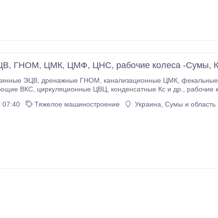
В, ГНОМ, ЦМК, ЦМФ, ЦНС, рабочие колеса -Сумы, К
МК, фекальные ЦМФ, многоступенчатые ЦНСг, консольные К,
., рабочие колеса.ЛОЦНМ «Сфера» Сумы, Киев, Харьков,
Донецк. (093)5745300, (066)9615
 07:40
Тяжелое машиностроение
Украина, Сумы и область