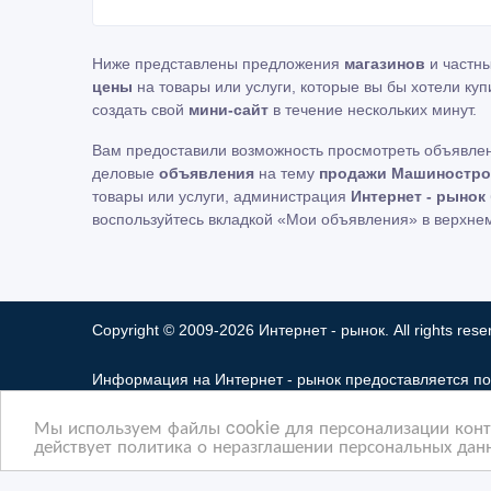
Ниже представлены предложения
магазинов
и частн
цены
на товары или услуги, которые вы бы хотели куп
создать свой
мини-сайт
в течение нескольких минут.
Вам предоставили возможность просмотреть объявле
деловые
объявления
на тему
продажи Машиностро
товары или услуги, администрация
Интернет - рынок
воспользуйтесь вкладкой «Мои объявления» в верхне
Copyright © 2009-2026 Интернет - рынок. All rights rese
Информация на Интернет - рынок предоставляется по
ответственность за ее содержимое. Сайта Интернет -
Мы используем файлы cookie для персонализации конте
Мы не продаем и не предоставляем во временное по
действует политика о неразглашении персональных данн
разглашать частную информацию в соответствии с тре
защиты прав собственности и безопасности пользоват